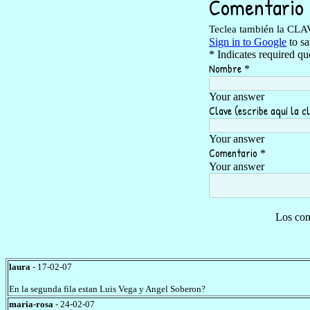
Los com
laura
- 17-02-07
En la segunda fila estan Luis Vega y Angel Soberon?
maria-rosa
- 24-02-07