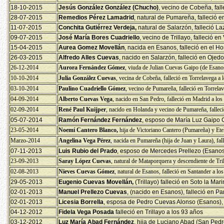
18-10-2015
Jesús González González
(Chucho)
, vecino de Cobeña, fal
28-07-2015
Remedios Pérez Lamadrid
, natural de Pumareña, falleció e
11-07-2015
Conchita Gutiérrez Verdeja,
natural de Salarzón, falleció L
09-07-2015
José María Bores Cuadriello
, vecino de Trillayo, falleció e
15-04-2015
Aurea Gomez Movellán
, nacida en Esanos, falleció en el Ho
26-03-2015
Alfredo Alles Cuevas
, nacido en Salarzón, falleció en Ojed
26-12-2014
Aurora Fernández Gómez
, viuda de Julian Cuevas Gaipo (de Esanos
10-10-2014
Julia González Cuevas
, vecina de Cobeña, falleció en Torrelavega a 
03-10-2014
Paulino Cuadriello Gómez
, vecino de Pumareña, falleció en Torrela
04-09-2014
Alberto Cuevas Vega
, nacido en San Pedro, falleció en Madrid a los
02-09-2014
René Paul Kuijper
, nacido en Holanda y vecino de Pumareña, falleció
05-07-2014
Ramón Fernández Fernández
, esposo de María Luz Gaipo C
23-05-2014
Noemí Cantero Blanco,
hija de Victoriano Cantero (Pumareña) y Etel
Marzo-2014
Angelina Vega Pérez
, nacida en Pumareña (hija de Juan y Laura), fa
07-11-2013
Luis Rubio del Prado
, esposo de Mercedes Prellezo (Esanos)
23-09-2013
Saray López Cuevas
, natural de Mataporquera y descendiente de Tril
02-08-2013
Nieves Cuevas Gómez
, natural de Esanos, falleció en Santander a lo
29-05-2013
Eugenio Cuevas Movellán,
(Trillayo) falleció en Soto la Ma
02-01-2013
Manuel Prellezo Cuevas
, (nacido en Esanos), falleció en P
02-01-2013
Licesia Borrella
, esposa de Pedro Cuevas Alonso (Esanos), f
04-12-2012
Fidela Vega Posada
falleció en Trillayo a los 93 años
03-12-2012
Luz María Abad Fernández
, hija de Luciano Abad (San Pedr