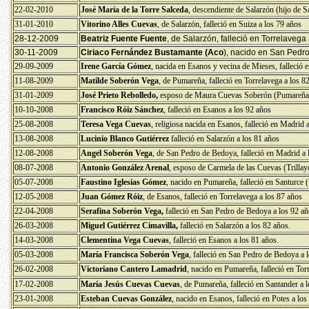
22-02-2010
José María de la Torre Salceda
, descendiente de Salarzón (hijo de S
31-01-2010
Vitorino Alles Cuevas
, de Salarzón, falleció en Suiza a los 79 años
28-12-2009
Beatriz Fuente
Fuente
, de Salarzón, falleció en Torrelavega
30-11-2009
Ciriaco Fernández Bustamante
(Aco
), nacido en San Pedro
29-09-2009
Irene García Gómez
, nacida en Esanos y vecina de Mieses, falleció 
11-08-2009
Matilde Soberón Vega
, de Pumareña, falleció en Torrelavega a los 8
31-01-2009
José Prieto Rebolledo,
esposo de Maura Cuevas Soberón (Pumareña), 
10-10-2008
Francisco Róiz Sánchez
, falleció en Esanos a los 92 años
25-08-2008
Teresa Vega Cuevas
,
religiosa nacida en Esanos, falleció en Madrid 
13-08-2008
Lucinio Blanco Gutiérrez
falleció en Salarzón a los 81 años
12-08-2008
Angel Soberón Vega
, de San Pedro de Bedoya, falleció en Madrid a 
08-07-2008
Antonio González Arenal
, esposo de Carmela de las Cuevas (Trillayo
05-07-2008
Faustino Iglesias Gómez
, nacido en Pumareña, falleció en Santurce (
12-05-2008
Juan Gómez Róiz
, de Esanos, falleció en Torrelavega a los 87 años
22-04-2008
Serafina Soberón Vega,
falleció en San Pedro de Bedoya a los 92 añ
26-03-2008
Miguel Gutiérrez Cimavilla,
falleció en Salarzón a los 82 años.
14-03-2008
Clementina Vega Cuevas
, falleció en Esanos a los 81 años.
05-03-2008
María Francisca Soberón Vega
, falleció en San Pedro de Bedoya a 
26-02-2008
Victoriano Cantero Lamadrid
, nacido en Pumareña, falleció en Tor
17-02-2008
María Jesús Cuevas Cuevas
, de Pumareña, falleció en Santander a 
23-01-2008
Esteban Cuevas González
, nacido en Esanos, falleció en Potes a los