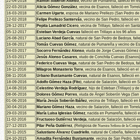
22-04-2018
Ramón Soberón Alonso
, vecino de Pumareña, falleció en és
22-03-2018
Alicia Gómez González
, vecina de Esanos, falleció en Torre
16-03-2018
Carmen Ugarte
, esposa de Mariano Prellezo (San Pedro de 
12-02-2018
Felipe Prellezo Santervás
, vecino de San Pedro, falleció en
28-12-2017
Pepita Lamadrid Cicero
, vecina de Trillayo, falleció en San
05-12-2017
Esteban Verdeja Cuevas
falleció en Trillayo a los 96 años
26-08-2017
Luciano Abad García
, natural de San Pedro de Bedoya, fall
16-08-2017
Tomás Cuevas Gómez
, natural de Pumareña y vecino de Es
24-03-2017
Socorro Fernández Alonso
, viuda de Jorge Cuevas Gómez (
15-03-2017
Jesús Alonso Casares
, viudo de Conchita Cuevas (Esanos)
03-12-2016
Federico Cuevas Vega
, natural de San Pedro de Bedoya, fa
16-11-2016
Milagros Monasterio Torre
, vecina de Esanos, falleció en e
08-11-2016
Urbano Bustamante Cuevas
, natural de Esanos, falleció 
18-09-2016
Adolfo Gómez Haza (Fito
), natural de Salarzón, falleció en
14-08-2016
Celestino Verdeja Rodríguez
, hijo de Esteban (Trillayo) y d
08-06-2016
Dolores Gómez Porres
, viuda de Ángel Soberón Vega (San 
01-06-2016
María Jesús Soberón Ibáñez
, vecina de Trillayo, falleció e
30-04-2016
Mariano Gómez Haza
, vecino de Salarzón, falleció en Torre
29-03-2016
María Luisa Iglesias Gómez
, nacida en Pumareña, falleció 
11-02-2016
Fructuoso Gutiérrez Verdeja
, natural de Salarzón, falleció 
27-12-2015
Pilar Peña Gutiérrez
, (Religiosa de
Nuestra Señora de la Comp
30-11-2015
Salustiano Álvarez Cuadriello
, natural de Cobeña, falleció
24-10-2015
Amadita Fernández Bustamante
, vecina de San Pedro, fal