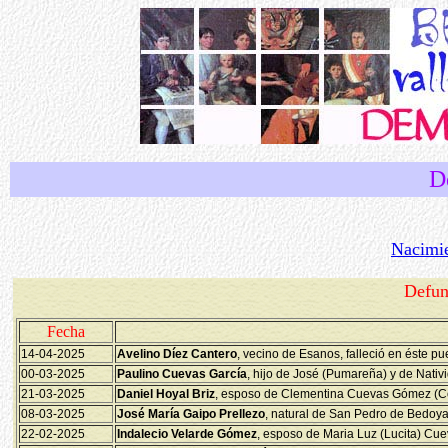
D
Nacimi
Defun
Fecha
14-04-2025
Avelino Díez Cantero
, vecino de Esanos, falleció en éste pu
00-03-2025
Paulino Cuevas García
, hijo de José (Pumareña) y de Nativ
21-03-2025
Daniel Hoyal Briz
, esposo de Clementina Cuevas Gómez (Cob
08-03-2025
José María Gaipo Prellezo
, natural de San Pedro de Bedoya,
22-02-2025
Indalecio Velarde Gómez
, esposo de Maria Luz (Lucita) Cue