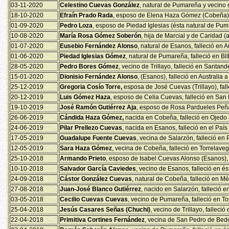
03-11-2020
Celestino Cuevas González
, natural de Pumareña y vecino 
18-10-2020
Efraín Prado Rada
, esposo de Elena Haza Gómez (Cobeña), f
01-09-2020
Pedro Loza
, esposo de Piedad Iglesias (ésta natural de Puma
10-08-2020
María Rosa Gómez Soberón
, hija de Marcial y de Caridad 
01-07-2020
Eusebio Fernández Alonso
, natural de Esanos, falleció en A
01-06-2020
Piedad Iglesias Gómez
, natural de Pumareña, falleció en Bi
28-05-2020
Pedro Bores Gómez
, vecino de Trillayo, falleció en Santand
15-01-2020
Dionisio Fernández Alonso
, (Esanos), falleció en Australia 
25-12-2019
Gregoria Cosío Torre,
esposa de José Cuevas (Trillayo), fal
20-12-2019
Luis Gómez Haza
, esposo de Celia Cuevas, falleció en San
19-10-2019
José Ramón Gutiérrez Aja
, esposo de Rosa Pardueles Peña 
26-06-2019
Cándida Haza Gómez,
nacida en Cobeña, falleció en Ojedo 
24-06-2019
Pilar Prellezo Cuevas
, nacida en Esanos, falleció en el Paí
17-05-2019
Guadalupe Fuente Cuevas
, vecina de Salarzón, falleció en
12-05-2019
Sara Haza Gómez
, vecina de Cobeña, falleció en Torrelave
25-10-2018
Armando Prieto
, esposo de Isabel Cuevas Alonso (Esanos), 
10-10-2018
Salvador García Caviedes
, vecino de Esanos, falleció en és
24-09-2018
Cástor González Cuevas
, natural de Cobeña, falleció en M
27-08-2018
Juan-José Blanco Gutiérrez
, nacido en Salarzón, falleció e
03-05-2018
Cecilio Cuevas Cuevas
, vecino de Pumareña, falleció en T
25-04-2018
Jesús Casares Señas (Chuchi)
, vecino de Trillayo, falleci
22-04-2018
Primitiva Cortines Fernández
, vecina de San Pedro de Bedo