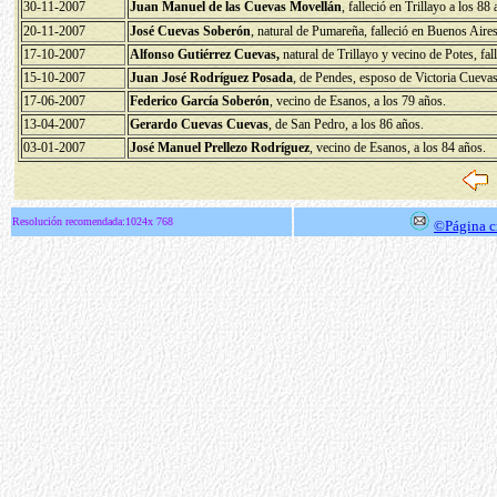
30-11-2007
Juan Manuel de las Cuevas Movellán
, falleció en Trillayo a los 88
20-11-2007
José Cuevas Soberón
, natural de Pumareña, falleció en Buenos Aires
17-10-2007
Alfonso Gutiérrez Cuevas,
natural de Trillayo y vecino de Potes, fa
15-10-2007
Juan José Rodríguez Posada
, de Pendes, esposo de Victoria Cuevas
17-06-2007
Federico García Soberón
, vecino de Esanos, a los 79 años.
13-04-2007
Gerardo Cuevas Cuevas
, de San Pedro, a los 86 años.
03-01-2007
José Manuel Prellezo Rodríguez
, vecino de Esanos, a los 84 años.
Resolución recomendada:1024x 768
©Página c