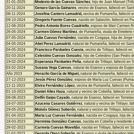
31-01-2025
Modesto de las Cuevas Sánchez
, hijo de Juan Manuel (Tril
20-11-2024
Genaro García Galnares
, vecino de Esanos, falleció en San
08-11-2024
Josefina Cantero Lamadrid,
vecina de Pumareña, falleció e
09-10-2024
Gregorio Fuente Cuevas
, nacido en Salarzón, falleció en P
12-06-2024
Pedro Antonio Bores Cuadriello
, esposo de Mari Carmen Ro
26-05-2024
Carmen Gómez Martínez
, de Pumareña, viuda de Emeterio C
07-05-2024
Julia Cuevas Fernández
, nacida en Cosgaya, hija de Jorge
04-05-2024
Abel Perez Lamadrid
, natural de Pumareña, falleció en San
04-05-2024
Francisco Pardueles Cuesta
, vecino de Trillayo, falleció e
02-03-2024
Celestino Cuevas Gonzalez
, hijo de Celestino (San Pedro d
19-02-2024
Esperanza Pardueles Peña
, natural de Trillayo, falleció e
03-02-2024
Susana Vega Cuevas
, natural de Esanos y esposa de Eugeni
Año 2023
Heraclio García de Miguel,
natural de Pumareña, falleció en
27-12-2023
Jesús Pérez González
, esposo de María Luz Cuevas (Pumare
12-11-2023
Elvira Fernández López
, vecina de Pumareña, falleció en T
01-10-2023
Daniel Alles Haza
, natural y vecino de Cobeña, falleció en 
09-08-2023
Delfín Gaipo Cayado
, natural de Esanos, falleció en Torrela
16-07-2023
Azucena Casares Gutiérrez
, natural y vecina de Trillayo, f
29-05-2023
Moisés Gómez Soberón
, natural y vecino de Trillayo, falle
01-04-2023
Maria Luz Cuevas Fernández
, nacida en Cosgaya, hija de 
18-03-2023
Herminia González Cuevas
, nacida en Cobeña y residente e
28-02-2023
Carmela Cuevas Movellán
, nacida en Trillayo, falleció en 
11-02-2023
Gerarda Otero Soberón
, de Esanos y viuda de Faustino Igle