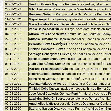
08-02-2023
Teodoro Gómez Mayo
, de Pumareña, sacerdote, falleció en
27-08-2022
Milan Hernández Casares
, hijo de María Rebeca y Frank Car
19-08-2022
Benjamín Soberón Róiz
, natural de San Pedro de Bedoya, fa
11-07-2022
Miguel Angel Loza Iglesias
, hijo de Pedro y Piedad (ésta na
04-07-2022
María Angeles Gómez Belso
l, de San Pedro, falleció en Sa
03-07-2022
Pablo Gaipo Albarrán
, de Trillayo, sacerdote, falleció en To
04-02-2022
Aurora Prellezo Santervás
, natural de San Pedro de Bedoya
27-01-2022
Antonia Bustamante Carrera
, natural de Esanos, falleció e
26-01-2022
Gerardo Cuevas Rodríguez
, nacido en Cobeña, falleció en 
08-01-2022
Trinidad González Cuevas
, nacida en Cobeña, falleció en 
24-11-2021
Santiago Dobarganes Cuevas
, de Esanos, falleció en Torr
10-11-2021
Eloina Bustamante Cuevas (Loli)
, natural de Esanos, falle
09-11-2021
Juan José Gómez Gómez
, natural de Esanos, falleció en S
17-09-2021
Mariano Prellezo Santervás
, natural de San Pedro de Bedoy
06-09-2021
Isidoro Gaipo Albarrán
, natural de Trillayo, falleció en Pale
19-07-2021
Elena Haza Gómez
, natural de Cobeña y vecina de Tollo, fa
10-05-2021
Paquita Peña Gutiérrez
, de Trillayo, falleció en Santander a
29-03-2021
Trinidad Celis Cuevas,
nacida en Lebeña, hija de Benita Cue
27-03-2021
José Angel Caviedes Gómez (Pepín)
, natural y vecino de 
25-03-2021
Luzdivina Soberón Suero
, descendiente de Pumareña, hija 
02-01-2021
Angel Alles Ibáñez
, esposo de Dolores Dobarganes Cantero 
07-12-2020
Sagrario Gascón Díez
, vecina de Pumareña, falleció en San