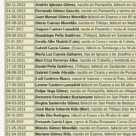
30-11-2012
Andrés Iglesias Gómez
, nacido en Pumareña, falleció en Vi
14-11-2012
Fernando Gómez Gascón
, nacido en Pumareña y vecino de 
11-08-2012
Juan Manuel Gómez Movellán
falleció en Esanos a los 85 
05-08-2012
Gloria Cuevas Movellán
, nacida en Trillayo, falleció en Mad
30-07-2012
Amparo Cantero Lamadrid
, nacida en Pumareña y vecina de Aniezo
29-06-2012
Guadalupe Peña Gutiérrez
, (Trillayo), falleció en Santander
31-01-2012
Serafín Alles Madrid (Caito)
, nacido en Cicera y vecino de Cobeña, 
29-01-2012
Gabriel García Gómez
, (Esanos), falleció en Torrelavega a los 94 añ
27-11-2011
María Luz Cuesta Galnares
, hija de Ignacio y de Josefina y
16-11-2011
Mari Cruz Ferreras Alles
, nacida en Cobeña y residente en Av
17-10-2011
Daniel Peña Gutiérrez
, (Trillayo), falleció en Santander a lo
08-09-2011
Gabriel Conde Abraído
, nacido en Cicera y vecino de Pumar
28-07-2011
Ludi Gutiérrez Blanco
, natural de Salarzón y vecina de Potes, fallec
17-05-2011
Leonor Cantero Lamadrid
falleció en Esanos a los 89 años
08-05-2011
Felipe Vega Gómez
, nacido en Pumareña, falleció en Villap
23-03-2011
Demetrio Fernández Bustamante
falleció en San Pedro de
09-03-2011
Regina Santervás Gómez
falleció en San Pedro de Bedoya 
04-01-2011
José María Soberón Róiz (Mari
), nacido en Trillayo (hijo d
30-10-2010
Abilio Díez Rodríguez
, falleció en Esanos a los 98 años de edad
23-09-2010
Fernando García López
, esposo de Eloína Bustamante Cuevas (Esano
21-05-2010
Moisés Gómez Movellán
, nacido en Esanos, falleció en San
01-04-2010
Mariano Gómez Róiz
, nacido en Esanos, falleció en Vega d