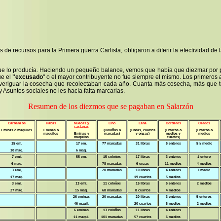
 recursos para la Primera guerra Carlista, obligaron a diferir la efectividad de 
 que lo producía. Haciendo un pequeño balance, vemos que había que diezmar po
ue el
"excusado
" o el mayor contribuyente no fue siempre el mismo. Los primero
averiguar la cosecha que recolectaban cada año. Cuanta más cosecha, más que t
 Asuntos sociales no les hacía falta marcarlas.
Resumen de los diezmos que se pagaban en Salarzón
Garbanzos
Habas
Nueces y
Lino
Lana
Corderos
Cerdos
castañas
Eminas o maquilos
Eminas o
(Coloños o
(Libras, cuartos
(Enteros o
(Enteros o
maquilos
Eminas y
manadas)
y onzas)
medios y
medios
maquilos
cuartos)
15 em.
17 em.
77 manadas
31 libras
5 enteros
5 y medio
10 maq.
6 maq.
7 emi.
55 em.
15 coloños
17 libras
3 enteros
1 entero
6 maq.
78 manadas
6 onzas
11 medios
4 medios
3 emi,
20 manadas
10 libras
4 enteros
I medio
17 maq.
19 cuartos
5 medios
3 emi.
13 emi.
11 coloños
15 libras
5 enteros
2 medios
27 maq.
15 maq.
68 manadas
8 cuartos
4 medios
26 eminas
20 manadas
20 libras
3 enteros
5 enteros
46 maqil.
20 cuartos
6 medios
2 medios
6 eminas
13 coloños
11 libras
4 enteros
11 maqui.
101 manadas
57 cuartos
6 medios