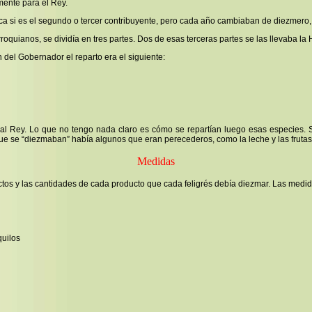
mente para el Rey.
ica si es el segundo o tercer contribuyente, pero cada año cambiaban de diezmero,
rroquianos, se dividía en tres partes. Dos de esas terceras partes se las llevaba l
 del Gobernador el reparto era el siguiente:
 Rey. Lo que no tengo nada claro es cómo se repartían luego esas especies. Si 
ue se “diezmaban” había algunos que eran perecederos, como la leche y las frutas
Medidas
ductos y las cantidades de cada producto que cada feligrés debía diezmar. Las medi
quilos