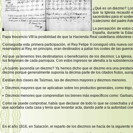
¿Qué es un diezmo? Los d
que la Iglesia recaudó 
sacerdotes para el soste
(catecismo del padre Aste
La percepción de estos d
España, durante la Edad 
Papa Inocencio VIII la posibilidad de que la Hacienda Real castellana obtuviese e
Conseguida esta primera participación, el Rey Felipe II consiguió otra nueva c
reservados al Rey, en principio, eran destinados a paliar los costes de las guerr
Así que ya tenemos tres destinatarios o beneficiarios de los diezmos: La Iglesia
los feligreses de cada parroquia. Con estos ingresos se atendía a la subsistencia 
¿A cuánto ascendía un diezmo? Ya hemos dicho que el diezmo era una prestación 
diezmo porque generalmente suponía la décima parte de los citados frutos, aun
Existían dos clases de Taízmas, las de diezmos mayores y diezmos menores.
• Diezmos mayores que se aplicaban sobre los productos generales, como trigo, 
• Diezmos menores que comprendían los bienes más específicos como: Garbanzos, h
Como se puede comprobar, había que declarar de todo lo que se cosechaba y de 
que aportaba cada casa y tenía que levantar acta, dando parte a la autoridad co
En el año 1816, en Salarzón, el reparto de los diezmos se hacía de la siguiente 