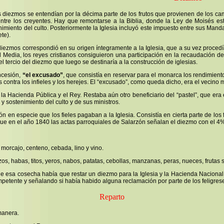
iezmos se entendían por la décima parte de los frutos que provienen de los camp
entre los creyentes. Hay que remontarse a la Biblia, donde la Ley de Moisés est
nimiento del culto. Posteriormente la Iglesia incluyó este impuesto entre sus Man
te).
iezmos correspondió en su origen íntegramente a la Iglesia, que a su vez procedía
Media, los reyes cristianos consiguieron una participación en la recaudación de
l tercio del diezmo que luego se destinaría a la construcción de iglesias.
oncesión,
“el excusado”
, que consistía en reservar para el monarca los rendimien
as contra los infieles y los herejes. El “excusado”, como queda dicho, era el vecin
, la Hacienda Pública y el Rey. Restaba aún otro beneficiario del “pastel”, que era
y sostenimiento del culto y de sus ministros.
en especie que los fieles pagaban a la Iglesia. Consistía en cierta parte de los
que en el año 1840 las actas parroquiales de Salarzón señalan el diezmo con el 4
morcajo, centeno, cebada, lino y vino.
abas, titos, yeros, nabos, patatas, cebollas, manzanas, peras, nueces, frutas sin
esa cosecha había que restar un diezmo para la Iglesia y la Hacienda Nacional. 
mpetente y señalando si había habido alguna reclamación por parte de los feligre
Reparto
manera.