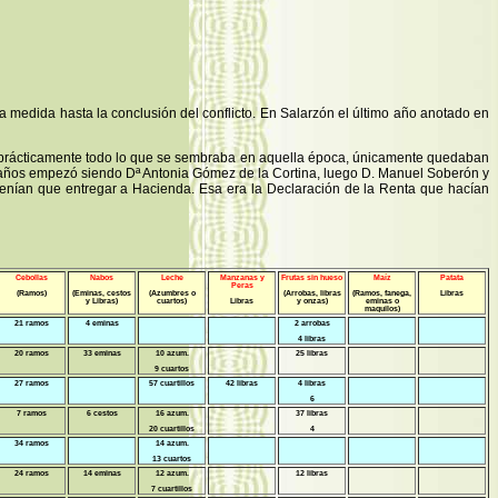
la medida hasta la conclusión del conflicto. En Salarzón el último año anotado en
r prácticamente todo lo que se sembraba en aquella época, únicamente quedaban
s años empezó siendo Dª Antonia Gómez de la Cortina, luego D. Manuel Soberón y
enían que entregar a Hacienda. Esa era la Declaración de la Renta que hacían
Cebollas
Nabos
Leche
Manzanas y
Frutas sin hueso
Maíz
Patata
Peras
(Ramos)
(Eminas, cestos
(Azumbres o
(Arrobas, libras
(Ramos, fanega,
Libras
y Libras)
cuartos)
Libras
y onzas)
eminas o
maquilos)
21 ramos
4 eminas
2 arrobas
4 libras
20 ramos
33 eminas
10 azum.
25 libras
9 cuartos
27 ramos
57 cuartillos
42 libras
4 libras
6
7 ramos
6 cestos
16 azum.
37 libras
20 cuartillos
4
34 ramos
14 azum.
13 cuartos
24 ramos
14 eminas
12 azum.
12 libras
7 cuartillos