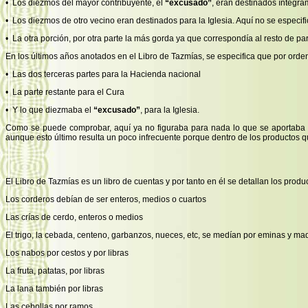
• Los diezmos del mayor contribuyente, el
“excusado”
, eran destinados íntegra
• Los diezmos de otro vecino eran destinados para la Iglesia. Aquí no se especif
• La otra porción, por otra parte la más gorda ya que correspondía al resto de pa
En los últimos años anotados en el Libro de Tazmías, se especifica que por orden
• Las dos terceras partes para la Hacienda nacional
• La parte restante para el Cura
• Y lo que diezmaba el
“excusado”
, para la Iglesia.
Como se puede comprobar, aquí ya no figuraba para nada lo que se aportaba al
aunque esto último resulta un poco infrecuente porque dentro de los productos q
El Libro de Tazmías es un libro de cuentas y por tanto en él se detallan los pro
Los corderos debían de ser enteros, medios o cuartos
Las crías de cerdo, enteros o medios
El trigo, la cebada, centeno, garbanzos, nueces, etc, se medían por eminas y ma
Los nabos por cestos y por libras
La fruta, patatas, por libras
La lana también por libras
Las cebollas por ramos