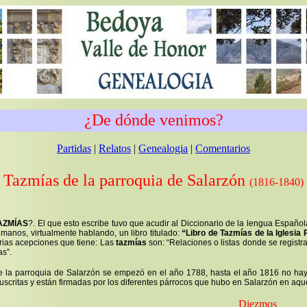
¿De dónde venimos?
Partidas
|
Relatos
|
Genealogia
|
Comentarios
Tazmías de la parroquia de Salarzón
(1816-1840)
AZMÍAS
?. El que esto escribe tuvo que acudir al Diccionario de la lengua Española
 manos, virtualmente hablando, un libro titulado:
“Libro de Tazmías de la Iglesia 
rias acepciones que tiene: Las
tazmías
son: “Relaciones o listas donde se regist
as”.
de la parroquia de Salarzón se empezó en el año 1788, hasta el año 1816 no hay
scritas y están firmadas por los diferentes párrocos que hubo en Salarzón en aqu
Diezmos