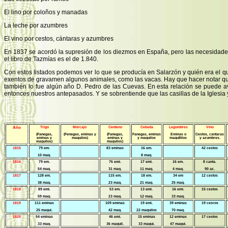
El lino por coloños y manadas
La leche por azumbres
El vino por cestos, cántaras y azumbres
En 1837 se acordó la supresión de los diezmos en España, pero las necesidades de
el libro de Tazmías es el de 1.840.
Con estos listados podemos ver lo que se producía en Salarzón y quién era el
exentos de gravamen algunos animales, como las vacas. Hay que hacer notar q
también lo fue algún año D. Pedro de las Cuevas. En esta relación se puede 
entonces nuestros antepasados. Y se sobrentiende que las casillas de la Iglesia y
Año
Trigo
Morcajo
Centeno
Cebada
Legumbres
Vino
(Fanegas,
(Fenegas, eminas y
(Fanegas,
Fanegas, eminas
Eminas o
Cestos, cantaras
eminas y
maquilos)
eminas y
y maquilos
maqu8ilos
y azumbres.
maquilos)
maquilos)
1815
79 em.
83 eminas
16 em.
42 cestos
10 maq.
8 maq.
1816
79 em.
76 emi.
17 emi.
16 em.
8 canta.
54 maq.
31 maq.
11 maq.
4 maq.
90 az.
1817
128 em.
115 em.
18 em.
34 em
12 cestos
38 maq.
23 maq.
21 maq.
25 maq.
1818
89 emi.
53 em.
13 emi.
16 emi.
15 cestos
59 maq.
23 maq.
12 maq.
33 maq.
1819
111 eminas
109 eminas
19 emi.
39 eminas
19 cesros
25 maqui.
42 maq.
22 maquilos
70 maq.
1820
54 eminas
46 emi.
15 eminas
12 eminas
17 cestos
33 maq.
36 maquil.
33 maqui.
47 maqui.