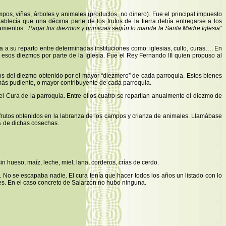
os, viñas, árboles y animales (productos, no dinero). Fue el principal impuesto
ablecía que una décima parte de los frutos de la tierra debía entregarse a los
damientos:
“Pagar los diezmos y primicias según lo manda la Santa Madre Iglesia”
 a su reparto entre determinadas instituciones como: iglesias, culto, curas…. En
 esos diezmos por parte de la Iglesia. Fue el Rey Fernando III quien propuso al
tos del diezmo obtenido por el mayor “diezmero” de cada parroquia. Estos bienes
o más pudiente, o mayor contribuyente de cada parroquia.
 el Cura de la parroquia. Entre ellos cuatro se repartían anualmente el diezmo de
 frutos obtenidos en la labranza de los campos y crianza de animales. Llamábase
% de dichas cosechas.
 hueso, maíz, leche, miel, lana, corderos, crías de cerdo.
No se escapaba nadie. El cura tenía que hacer todos los años un listado con lo
ses. En el caso concreto de Salarzón no hubo ninguna.