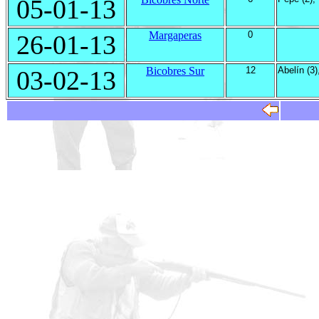
05-01-13
Margaperas
0
26-01-13
Bicobres Sur
12
Abelín (3)
03-02-13