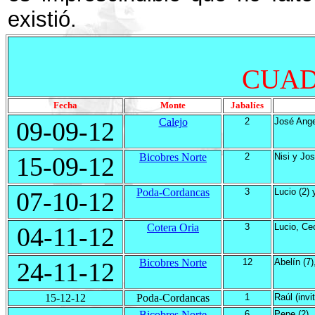
existió.
CUAD
Fecha
Monte
Jabalíes
Calejo
2
José Ange
09-09-12
Bicobres Norte
2
Nisi y Jo
15-09-12
Poda-Cordancas
3
Lucio (2) 
07-10-12
Cotera Oria
3
Lucio, Ce
04-11-12
Bicobres Norte
12
Abelín (7
24-11-12
15-12-12
Poda-Cordancas
1
Raúl (invi
Bicobres Norte
6
Pepe (2), 