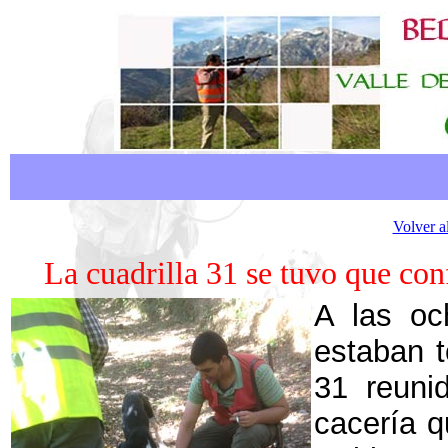
Volver a
La cuadrilla 31 se tuvo que co
A las o
estaban t
31 reuni
cacería q