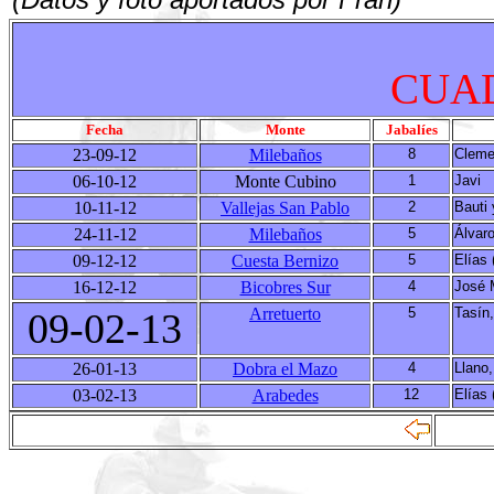
CUAD
Fecha
Monte
Jabalíes
23-09-12
Milebaños
8
Cleme
06-10-12
Monte Cubino
1
Javi
10-11-12
Vallejas San Pablo
2
Bauti 
24-11-12
Milebaños
5
Álvaro
09-12-12
Cuesta Bernizo
5
Elías 
16-12-12
Bicobres Sur
4
José 
Arretuerto
5
Tasín,
09-02-13
26-01-13
Dobra el Mazo
4
Llano
03-02-13
Arabedes
12
Elías 