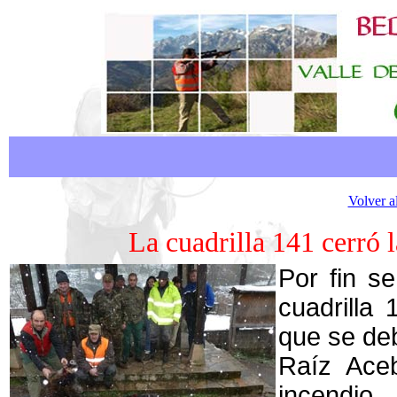
Volver a
La cuadrilla 141 cerró 
Por fin s
cuadrilla
que se deb
Raíz Ace
incendio.