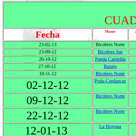
CUAD
Fecha
Monte
23-02-13
Bicobres Norte
23-09-12
Bicobres Sur
20-10-12
Panda Carrielda
27-10-12
Barajo
10-11-12
Bicobres Norte
Poda-Cordancas
02-12-12
Bicobres Norte
09-12-12
Bicobres Norte
22-12-12
La Hoyona
12-01-13