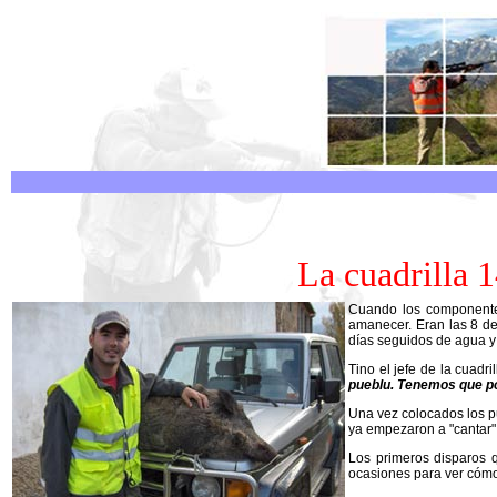
La cuadrilla 1
Cuando los componentes
amanecer. Eran las 8 d
días seguidos de agua y 
Tino el jefe de la cuadri
pueblu. Tenemos que po
Una vez colocados los pu
ya empezaron a "cantar".
Los primeros disparos q
ocasiones para ver cómo