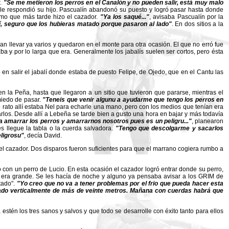
r.
"Se me metieron los perros en el Canalón y no pueden salir, está muy malo
le respondió su hijo. Pascualín abandonó su puesto y logró pasar hasta donde
smo que más tarde hizo el cazador.
"Ya los saqué..."
, avisaba Pascualín por la
llí, seguro que los hubieras matado porque pasaron al lado"
. En dos sitios a la
an llevar ya varios y quedaron en el monte para otra ocasión. El que no erró fue
ba y por lo larga que era. Generalmente los jabalís suelen ser cortos, pero ésta
 en salir el jabalí donde estaba de puesto Felipe, de Ojedo, que en el Cantu las
 la Peña, hasta que llegaron a un sitio que tuvieron que pararse, mientras el
 miedo de pasar.
"Teneis que venir algunu a ayudarme que tengo los perros en
o rato allí estaba Nel para echarle una mano, pero con los medios que tenían era
arlos. Desde allí a Lebeña se tarde bien a gusto una hora en bajar y más todavía
 amarrar los perros y amarrarnos nosotros pues es un peligru..."
, planearon
s llegue la tabla o la cuerda salvadora.
"Tengo que descolgarme y sacarlos
ligrosu"
, decía David.
 del cazador. Dos disparos fueron suficientes para que el marrano cogiera rumbo a
mo con un perro de Lucio. En esta ocasión el cazador logró entrar donde su perro,
os era grande. Se les hacía de noche y alguno ya pensaba avisar a los GRIM de
rtado".
"Yo creo que no va a tener problemas por el frio que pueda hacer esta
tado verticalmente de más de veinte metros. Mañana con cuerdas habrá que
tén los tres sanos y salvos y que todo se desarrolle con éxito tanto para ellos