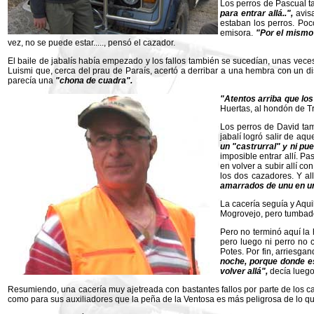
Los perros de Pascual t
para entrar allá..",
avis
estaban los perros. Poc
emisora.
"Por el mismo 
vez, no se puede estar....., pensó el cazador.
El baile de jabalís había empezado y los fallos también se sucedían, unas veces
Luismi que, cerca del prau de Paraís, acertó a derribar a una hembra con un dis
parecía una
"chona de cuadra".
"Atentos arriba que los 
Huertas, al hondón de Tr
Los perros de David tam
jabalí logró salir de aq
un "castrurral" y ni pue
imposible entrar allí. P
en volver a subir allí co
los dos cazadores. Y al
amarrados de unu en un
La cacería seguía y Aqui
Mogrovejo, pero tumbad
Pero no terminó aquí la 
pero luego ni perro no 
Potes. Por fin, arriesgan
noche, porque donde e
volver allá",
decía luego
Resumiendo, una cacería muy ajetreada con bastantes fallos por parte de los ca
como para sus auxiliadores que la peña de la Ventosa es más peligrosa de lo qu