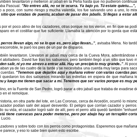
ambién levantaron y metieron al jabalí en la Peña hasta que no pudieron continua
aba Pascual.
"No entres allá, no se te ocurra. Ya bajo yo. Tú estate quietu.....",
o a poco, con sumo riesgo y mucha valentía, los fue salvando uno a uno, lo mi
sitio que estabas de puestu, acaban de pasar dos jabalís. Si llegas a estar a
 por el poco atino de los cazadores, otras porque no los vieron, en fin que se podí
paro en el costillar que fue suficiente. Llamaba la atención por lo gorda que esta
perros llevan algo, no se lo que es, pero algo llevan..."
, avisaba Mena. No tardó
escorroble, le paró los pies de un par de disparos.
bién levantaron. Llevaron al jabalí muy cerca de la Cueva Mora, adentrándose en
uel atolladero. David fue tras los sabuesos, pero también llegó a un sitio que tuvo
den salir, ni yo me atrevo a entrar allá. Hay un precipicio muy grande.."
. Al poc
asaban ya de las cuatro de la tarde y se necesitaba una cuerda muy larga para sac
n cuerdas.
"Tenemos que dejarlos aquí y mañana volver con varias cuerdas para
lí quedaron los dos sabuesos mirando las estrellas en espera de que mañana le
u y luego me tienen que sacar a mi. Tenemos que ser varios porque es muy pe
lino, en la Fuente de San Pedro, logró parar a otro jabalí que trataba de evadirse
o en el remolque.
historia, en otra parte del lote, en Las Coronas, cerca de Arcedón, ocurrió lo mis
cazador podían salir del aquel desventío. El peligro que corrían cazador y perr
do su vida, el cazador logró salir de allí, pero el perro allá quedó también "enhue
stá tiene cuevucas para poder meterse, pero por abajo hay un terraplén cor
 Lucio.
zadores y sobre todo con los perros como protagonistas. Esperemos que mañana es
e parece, y eso lo sabe bien quien esto escribe.