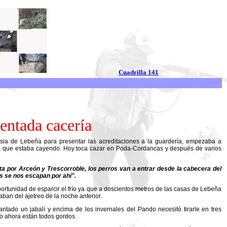
Cuadrilla 141
dentada cacería
esia de Lebeña para presentar las acreditaciones a la guardería, empezaba a
da que estaba cayendo. Hoy toca cazar en Poda-Cordancas y después de varios
ta por Arceón y Trescorroble, los perros van a entrar desde la cabecera del
s se nos escapan por ahí".
ortunidad de esparcir el frío ya que a doscientos metros de las casas de Lebeña
ban del ajetreo de la noche anterior.
tado un jabalí y encima de los invernales del Pando necesitó tirarle en tres
o ahora están todos gordos.