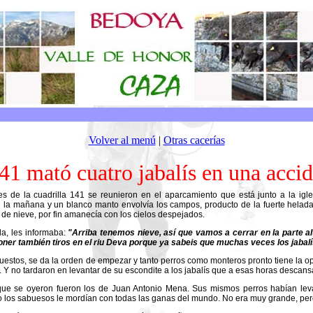
Volver al menú
|
Otras cacerías
41 mató cuatro jabalís en una acci
 de la cuadrilla 141 se reunieron en el aparcamiento que está junto a la igl
e la mañana y un blanco manto envolvía los campos, producto de la fuerte hela
de nieve, por fin amanecía con los cielos despejados.
lla, les informaba:
"Arriba tenemos nieve, así que vamos a cerrar en la parte al
ner también tiros en el riu Deva porque ya sabeis que muchas veces los jabalí
estos, se da la orden de empezar y tanto perros como monteros pronto tiene la op
 Y no tardaron en levantar de su escondite a los jabalís que a esas horas descansa
ue se oyeron fueron los de Juan Antonio Mena. Sus mismos perros habían levan
 los sabuesos le mordían con todas las ganas del mundo. No era muy grande, per