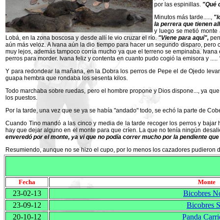
por las espinillas.
"Qué c
Minutos más tarde.....,
"l
la perrera que tienen allí.
y luego se metió monte a
Lobá, en la zona boscosa y desde allí le vio cruzar el río.
"Viene para aquí",
pens
aún más veloz. A Ivana aún la dio tiempo para hacer un segundo disparo, pero c
muy lejos, además tampoco corría mucho ya que el terreno se empinaba. Ivana enca
perros para morder. Ivana feliz y contenta en cuanto pudo cogió la emisora y .....
Y para redondear la mañana, en la Dobra los perros de Pepe el de Ojedo levanta
guapa hembra que rondaba los sesenta kilos.
Todo marchaba sobre ruedas, pero el hombre propone y Dios dispone..., ya que, a
los puestos.
Por la tarde, una vez que se ya se había "andado" todo, se echó la parte de Cob
Cuando Tino mandó a las cinco y media de la tarde recoger los perros y bajar 
hay que dejar alguno en el monte para que críen. La que no tenía ningún desali
enveredó por el monte, ya vi que no podía correr mucho por la pendiente qu
Resumiendo, aunque no se hizo el cupo, por lo menos los cazadores pudieron dis
Fecha
Monte
23-02-13
Bicobres N
23-09-12
Bicobres 
20-10-12
Panda Carri