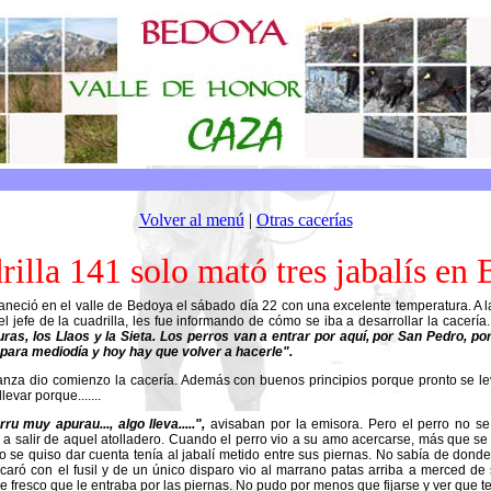
Volver al menú
|
Otras cacerías
rilla 141 solo mató tres jabalís en 
aneció en el valle de Bedoya el sábado día 22 con una excelente temperatura. A 
 jefe de la cuadrilla, les fue informando de cómo se iba a desarrollar la cacería
turas, los Llaos y la Sieta. Los perros van a entrar por aquí, por San Pedro, po
para mediodía y hoy hay que volver a hacerle".
za dio comienzo la cacería. Además con buenos principios porque pronto se leva
evar porque.......
u muy apurau..., algo lleva.....",
avisaban por la emisora. Pero el perro no s
a salir de aquel atolladero. Cuando el perro vio a su amo acercarse, más que se 
o se quiso dar cuenta tenía al jabalí metido entre sus piernas. No sabía de dond
caró con el fusil y de un único disparo vio al marrano patas arriba a merced de 
e fresco que le entraba por las piernas. No pudo por menos que fijarse y ver que t