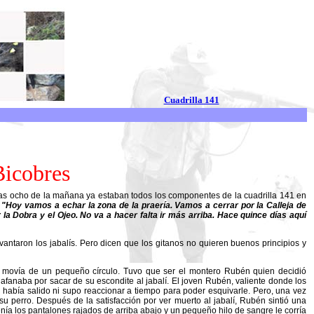
Cuadrilla 141
Bicobres
las ocho de la mañana ya estaban todos los componentes de la cuadrilla 141 en
.
"Hoy vamos a echar la zona de la praería. Vamos a cerrar por la Calleja de
r la Dobra y el Ojeo. No va a hacer falta ir más arriba. Hace quince días aquí
ntaron los jabalís. Pero dicen que los gitanos no quieren buenos principios y
e movía de un pequeño círculo. Tuvo que ser el montero Rubén quien decidió
afanaba por sacar de su escondite al jabalí. El joven Rubén, valiente donde los
e había salido ni supo reaccionar a tiempo para poder esquivarle. Pero, una vez
su perro. Después de la satisfacción por ver muerto al jabalí, Rubén sintió una
enía los pantalones rajados de arriba abajo y un pequeño hilo de sangre le corría