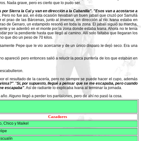
os. Nada grave, pero es cierto que lo pudo ser.
por Sierra la Cal y van en dirección a la Cabanilla".
"Esos van a acostarse a
. Pero no fue así, en ésta ocasión llevaban un buen jabalí que cruzó por Sarrullá
el prao de las Bárcenas, junto al invernal, en dirección al río. Ivana estaba en
rao de Genaro, un estampido resonó en toda la zona. El jabalí siguió su marcha,
ente y se adentró en el monte por la zona donde estaba Ivana. Ahora no le tenía
ar por la pendiente hasta que llegó al camino. Allí solo faltaba que llegaran los
o que dio un peso de 70 kilos.
cisamente Pepe que le vio acercarse y de un único disparo le dejó seco. Era una
no apareció pero entonces salió a relucir la poca puntería de los que estaban en
 escabulleron.
por el resultado de la cacería, pero no siempre se puede hacer el cupo, además
rviosa?"
. "
Si, por supuesto, llegué a pensar que se me escapaba, pero cuando
e me escapaba"
. Así de radiante lo explicaba Ivana al terminar la jornada.
ño. Alguno llegó a perder los pantalones, pero de ahí no pasó la cosa.
Cazadores
o, Chico y Maikel
elipe
scualín