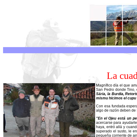
La cuad
Magnífico día el que am
San Pedro donde Tino, el
Sária, la Burdia, Retor
mismu hicimos
el cupu
Con esa fundada esperan
algo de razón deben de ll
"En el Ojeu está un perr
acercarse para ayudarle 
haya, entró allá y cuand
superado el susto, le en
pequeña corriente de air