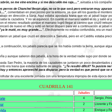
abrón, se me vino encima y si me descuido me raja....."
, avisaba a los compañer
os perros de Chanchel llevan algo, no se lo que será pero entraron muy apuraos 
...."
, comentaban en plan jocoso por la emisora, ya que allí los guarda el montero
bajo en dirección a Sária. Aquí estaba apostada Ivana que vio al jabalí bajar por 
aba la cazadora. Y no se equivocó. En cuanto el marrano vadeó el río y salió al p
on el mismo resultado porque el marrano logró llegar al camino que cruzó velozm
ró de nuevo el rifle y soltó un tercer disparo para ver a continuación al jabalí rod
"ya le maté, es muy grande.....".
Efectivamente no estaba confundida, era un mach
ron un jabalí que cruzó en dirección a Sarrullá, pero en el Caldillu estaba pre
 continuación, los jabalís parecía que se los había comido la tierra, aunque algu
eña y aunque salieron dos jabalís, a la hora de la verdad nadie supo por donde se
hasta San Pedro, la mayoría de los cazadores se juntaron un poco desalentados 
ento era Ivana que estaba radiante de alegría.
"¿Te resultó dificil? Te pusiste ne
e hay y entonces aproveché para disparar, pero la verdad es que pensé que s
frutar de una excelente jornada con una temperatura impropia de esta época del a
CUADRILLA 141
Jabalíes
orte
4
Sergio, Prim
Sur
2
Llorente y F
elda
2
Enrique y Pa